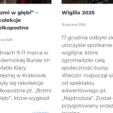
rzmi w głębi” –
Wigilia 2025
olekcje
19 stycznia 2026
elkopostne
17 grudnia odbyło si
rca 2026
uroczyste spotkanie
niach 9-11 marca w
wigilijne, które
demickiej Bursie im
zgromadziło całą
 Matki Klary
społeczność bursy.
zęsnej w Krakowie
Wieczór rozpoczął s
yły się rekolekcje
od spektaklu
lkopostne pt. „Brzmi
adwentowego pt.
łębi”, które wygłosił
,,Najdroższa”. Został
przygotowany prze