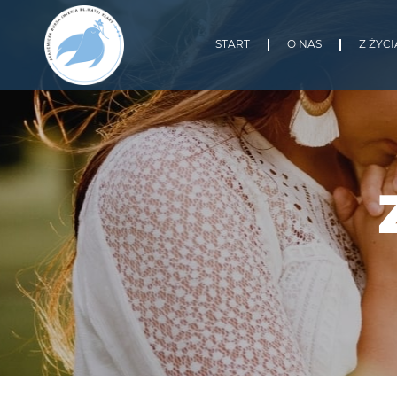
START
O NAS
Z ŻYC