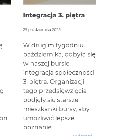
Integracja 3. piętra
Rozpocz
akademi
29 października 2025
2025/26
ę
W drugim tygodniu
18 października
października, odbyła się
w naszej bursie
We wtore
integracja społeczności
październ
3. piętra. Organizacji
Msza Św. 
ię
tego przedsięwzięcia
Ducha Ś
podjęły się starsze
czas nauk
mieszkanki bursy, aby
nowym r
 on
umożliwić lepsze
akademic
z
poznanie ...
Była on