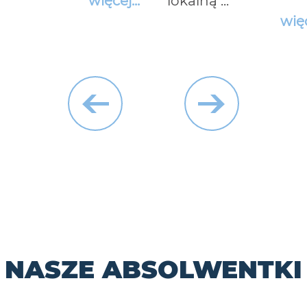
więcej...
lokalną ...
więc
prev
next
NASZE ABSOLWENTKI