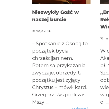
Niezwykły Gość w
,,B
naszej bursie
Rek
Wi
18 maja 2026
16 ma
– Spotkanie z Osobą to
początek bycia
W d
chrześcijaninem.
Aka
Potem są przykazania,
bł.
zwyczaje, obrzędy. U
Szc
początku jest żyjący
odb
Chrystus – mówił kard.
wie
Grzegorz Ryś podczas
w g
Mszy ...
o. ...